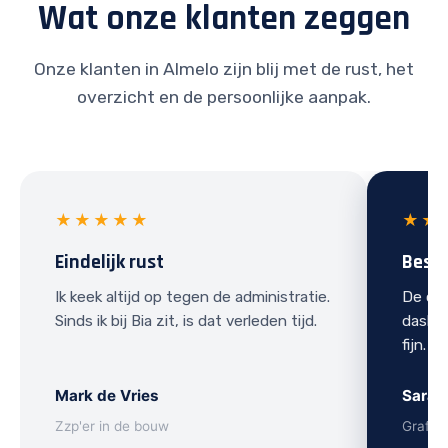
Wat onze klanten zeggen
Onze klanten in Almelo zijn blij met de rust, het
overzicht en de persoonlijke aanpak.
★★★★★
★★
Eindelijk rust
Best
Ik keek altijd op tegen de administratie.
De ove
Sinds ik bij Bia zit, is dat verleden tijd.
dashbo
fijn.
Mark de Vries
Sarah
Zzp'er in de bouw
Grafis