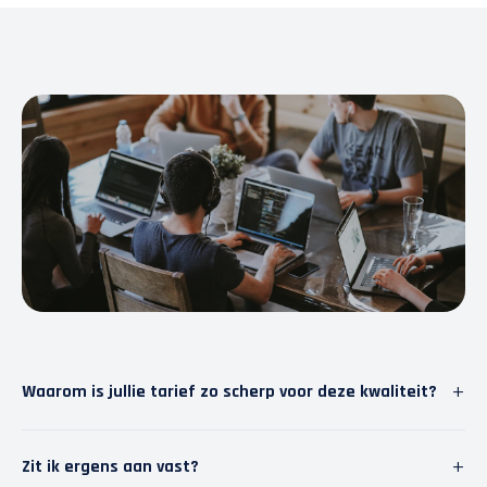
+
Waarom is jullie tarief zo scherp voor deze kwaliteit?
Wij geloven in slimme software. Door repetitief werk
+
Zit ik ergens aan vast?
te automatiseren, besparen we tijd. Die tijd steken we