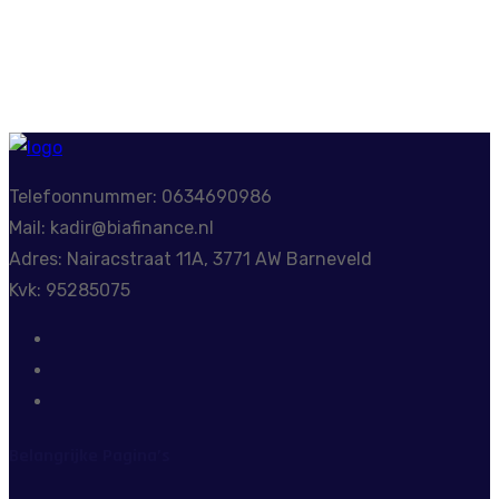
embed google map
Telefoonnummer: 0634690986
Mail: kadir@biafinance.nl
Adres: Nairacstraat 11A, 3771 AW Barneveld
Kvk: 95285075
Belangrijke Pagina’s