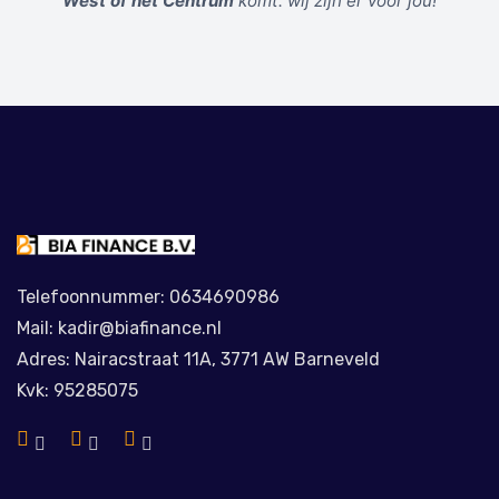
West of het Centrum
komt: wij zijn er voor jou!
Telefoonnummer: 0634690986
Mail: kadir@biafinance.nl
Adres: Nairacstraat 11A, 3771 AW Barneveld
Kvk: 95285075