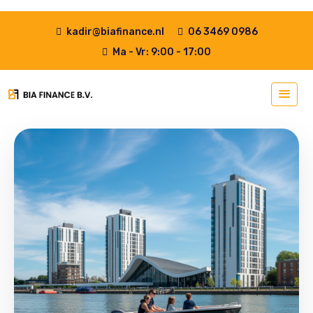
kadir@biafinance.nl
06 3469 0986
Ma - Vr: 9:00 - 17:00