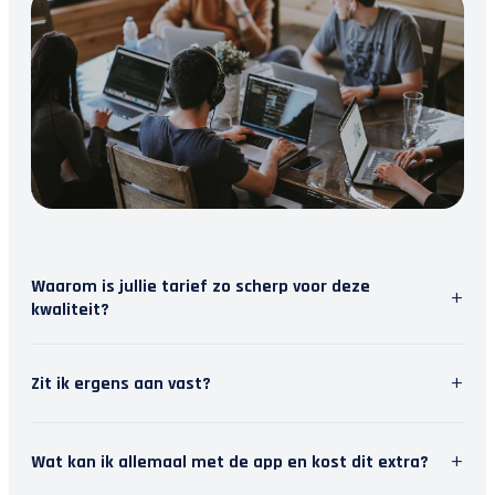
Waarom is jullie tarief zo scherp voor deze
+
kwaliteit?
Wij geloven in slimme software. Door repetitief
+
Zit ik ergens aan vast?
werk te automatiseren, besparen we tijd. Die tijd
steken we in persoonlijk contact met jou. Zo krijg
Nee, wij houden van vrijheid. Je kunt je
je topkwaliteit en modern inzicht, zonder de
+
Wat kan ik allemaal met de app en kost dit extra?
abonnement maandelijks opzeggen. Het stopt dan
hoofdprijs van een traditioneel kantoor.