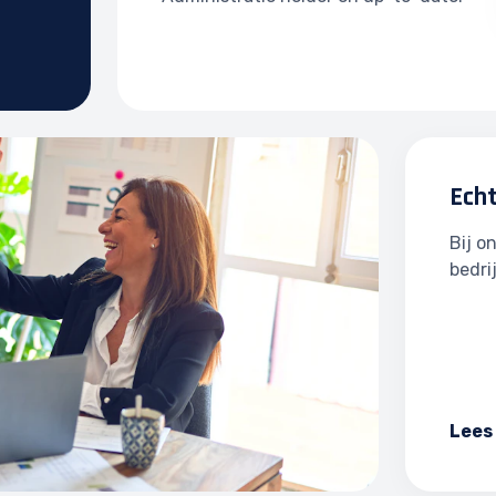
Ech
Bij o
bedri
Lees