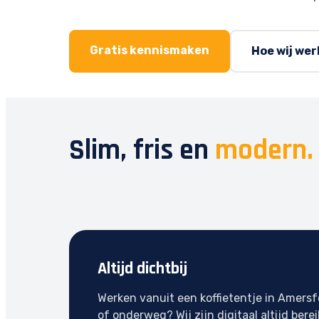
Gratis kennismaken
Hoe wij we
Slim, fris en
modern.
Altijd dichtbij
Werken vanuit een koffietentje in Amersf
of onderweg? Wij zijn digitaal altijd berei