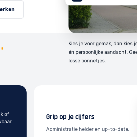
werken
.
Kies je voor gemak, dan kies j
én persoonlijke aandacht. Ge
losse bonnetjes.
jk of
Grip op je cijfers
kbaar.
Administratie helder en up-to-date.