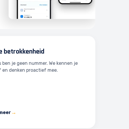
e betrokkenheid
ns ben je geen nummer. We kennen je
f en denken proactief mee.
 meer