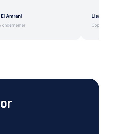
 El Amrani
Lisa Janssen
a ondernemer
Copywriter
oor