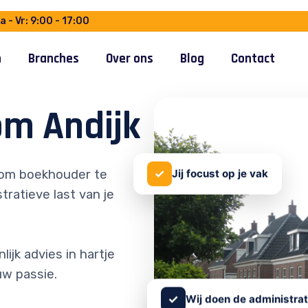
 - Vr: 9:00 - 17:00
n
Branches
Over ons
Blog
Contact
om Andijk
✓
om boekhouder te
Jij focust op je vak
tratieve last van je
ijk advies in hartje
uw passie.
✓
Wij doen de administrat