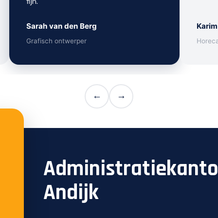
fijn.
Sarah van den Berg
Karim
Grafisch ontwerper
Horec
←
→
Administratiekant
Andijk