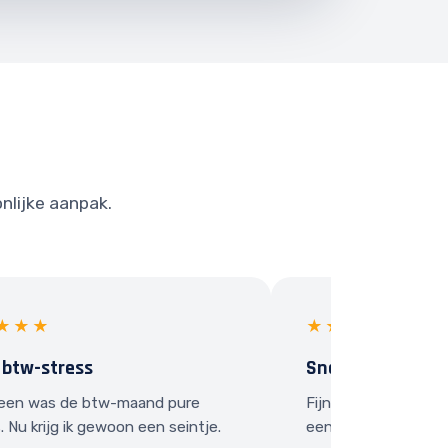
onlijke aanpak.
★★★
★★★★★
 btw-stress
Snel contact
een was de btw-maand pure
Fijn dat ik gewoon e
. Nu krijg ik gewoon een seintje.
een vraag heb.