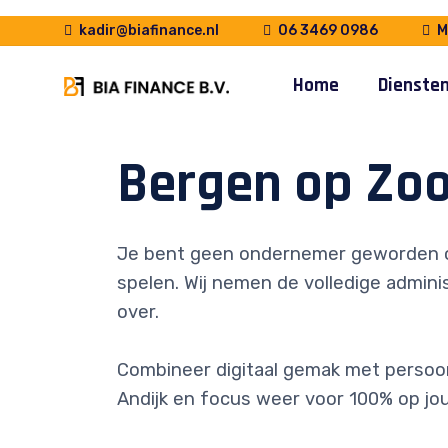
kadir@biafinance.nl
06 3469 0986
Ma
Home
Dienste
Bergen op Zo
Je bent geen ondernemer geworden 
spelen. Wij nemen de volledige adminis
over.
Combineer digitaal gemak met persoonl
Andijk en focus weer voor 100% op jo