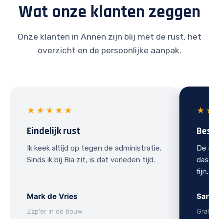
Wat onze klanten zeggen
Onze klanten in Annen zijn blij met de rust, het
overzicht en de persoonlijke aanpak.
★★★★★
★★
Eindelijk rust
Best
Ik keek altijd op tegen de administratie.
De ove
Sinds ik bij Bia zit, is dat verleden tijd.
dashbo
fijn.
Mark de Vries
Sarah
Zzp'er in de bouw
Grafis