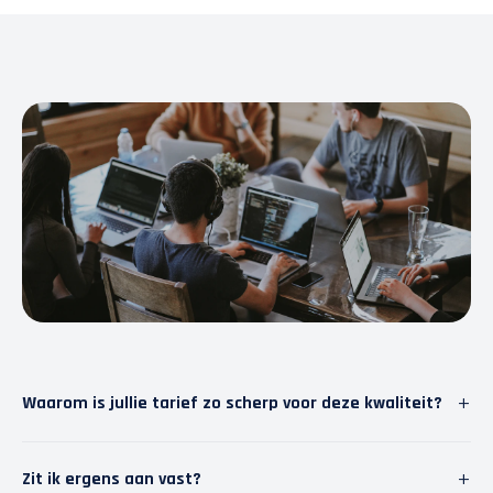
+
Waarom is jullie tarief zo scherp voor deze kwaliteit?
Wij geloven in slimme software. Door repetitief werk
+
Zit ik ergens aan vast?
te automatiseren, besparen we tijd. Die tijd steken we