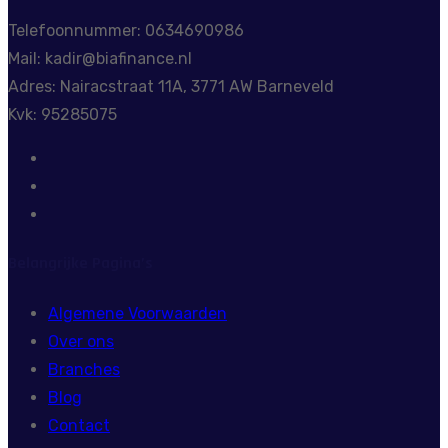
Telefoonnummer: 0634690986
Mail: kadir@biafinance.nl
Adres: Nairacstraat 11A, 3771 AW Barneveld
Kvk: 95285075
Belangrijke Pagina’s
Algemene Voorwaarden
Over ons
Branches
Blog
Contact