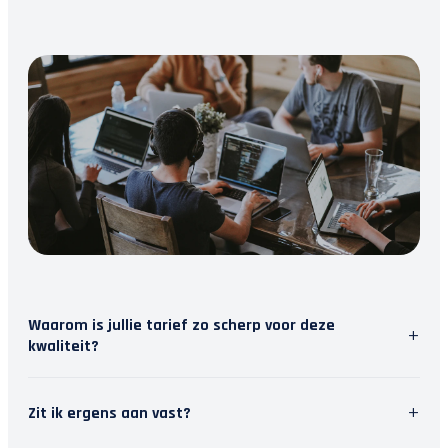
Waarom is jullie tarief zo scherp voor deze
+
kwaliteit?
Wij geloven in slimme software. Door repetitief
+
Zit ik ergens aan vast?
werk te automatiseren, besparen we tijd. Die tijd
steken we in persoonlijk contact met jou. Zo krijg