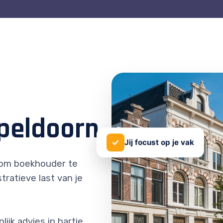
peldoorn
✓
Jij focust op je vak
om boekhouder te
tratieve last van je
ijk advies in hartje