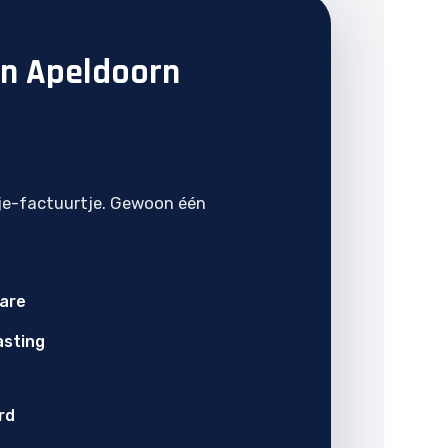
in Apeldoorn
je-factuurtje. Gewoon één
ware
asting
rd