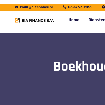
kadir@biafinance.nl
06 3469 0986
Home
Dienste
Boekhoud