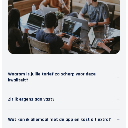
Waarom is jullie tarief zo scherp voor deze
+
kwaliteit?
Wij geloven in slimme software. Door repetitief
+
Zit ik ergens aan vast?
werk te automatiseren, besparen we tijd. Die tijd
steken we in persoonlijk contact met jou. Zo krijg
Nee, wij houden van vrijheid. Je kunt je
je topkwaliteit en modern inzicht, zonder de
+
Wat kan ik allemaal met de app en kost dit extra?
abonnement maandelijks opzeggen. Het stopt dan
hoofdprijs van een traditioneel kantoor.