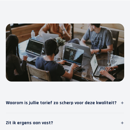
+
Waarom is jullie tarief zo scherp voor deze kwaliteit?
Wij geloven in slimme software. Door repetitief werk
+
Zit ik ergens aan vast?
te automatiseren, besparen we tijd. Die tijd steken we