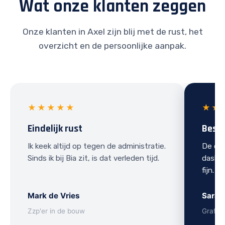
Wat onze klanten zeggen
Onze klanten in Axel zijn blij met de rust, het
overzicht en de persoonlijke aanpak.
★★★★★
★★
Eindelijk rust
Best
Ik keek altijd op tegen de administratie.
De ove
Sinds ik bij Bia zit, is dat verleden tijd.
dashbo
fijn.
Mark de Vries
Sarah
Zzp'er in de bouw
Grafis