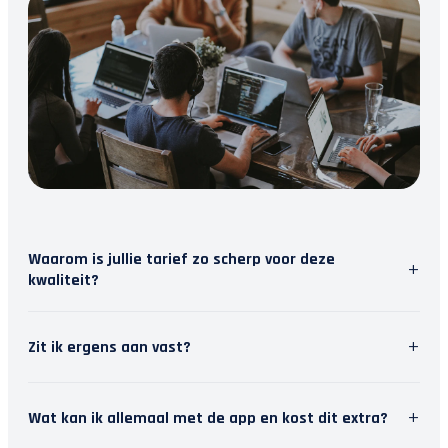
Waarom is jullie tarief zo scherp voor deze
+
kwaliteit?
Wij geloven in slimme software. Door repetitief
+
Zit ik ergens aan vast?
werk te automatiseren, besparen we tijd. Die tijd
steken we in persoonlijk contact met jou. Zo krijg
Nee, wij houden van vrijheid. Je kunt je
je topkwaliteit en modern inzicht, zonder de
+
Wat kan ik allemaal met de app en kost dit extra?
abonnement maandelijks opzeggen. Het stopt dan
hoofdprijs van een traditioneel kantoor.