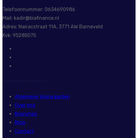
Telefoonnummer: 0634690986
Mail: kadir@biafinance.nl
Adres: Nairacstraat 11A, 3771 AW Barneveld
Kvk: 95285075
Belangrijke Pagina’s
Algemene Voorwaarden
Over ons
Branches
Blog
Contact