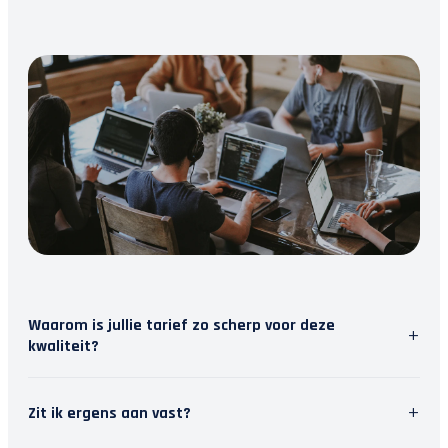
Waarom is jullie tarief zo scherp voor deze
+
kwaliteit?
Wij geloven in slimme software. Door repetitief
+
Zit ik ergens aan vast?
werk te automatiseren, besparen we tijd. Die tijd
steken we in persoonlijk contact met jou. Zo krijg