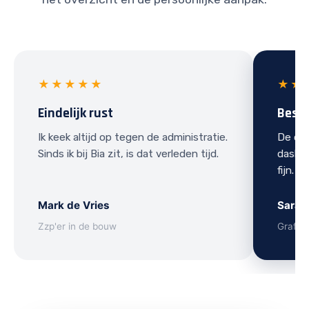
★★★★★
★★
Eindelijk rust
Best
Ik keek altijd op tegen de administratie.
De ove
Sinds ik bij Bia zit, is dat verleden tijd.
dashbo
fijn.
Mark de Vries
Sarah
Zzp'er in de bouw
Grafis