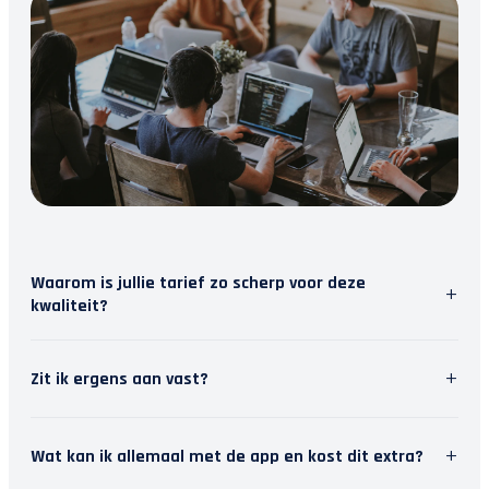
Waarom is jullie tarief zo scherp voor deze
+
kwaliteit?
Wij geloven in slimme software. Door repetitief
+
Zit ik ergens aan vast?
werk te automatiseren, besparen we tijd. Die tijd
steken we in persoonlijk contact met jou. Zo krijg
Nee, wij houden van vrijheid. Je kunt je
je topkwaliteit en modern inzicht, zonder de
+
Wat kan ik allemaal met de app en kost dit extra?
abonnement maandelijks opzeggen. Het stopt dan
hoofdprijs van een traditioneel kantoor.