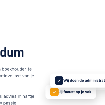
edum
 boekhouder te
atieve last van je
✓
Wij doen de administrat
✓
Jij focust op je vak
 advies in hartje
 passie.