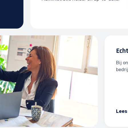
Ech
Bij o
bedri
Lees