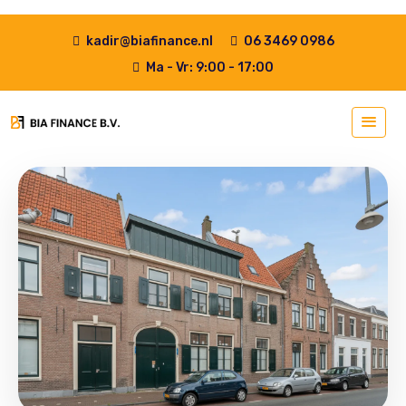
kadir@biafinance.nl
06 3469 0986
Ma - Vr: 9:00 - 17:00