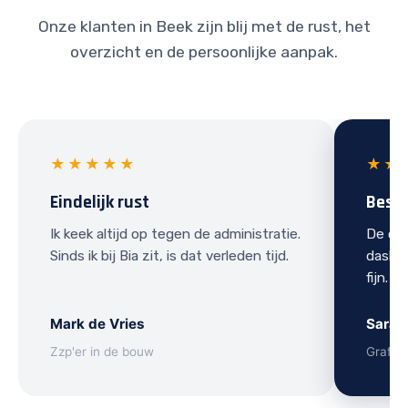
Onze klanten in Beek zijn blij met de rust, het
overzicht en de persoonlijke aanpak.
★★★★★
★★
Eindelijk rust
Best
Ik keek altijd op tegen de administratie.
De ove
Sinds ik bij Bia zit, is dat verleden tijd.
dashbo
fijn.
Mark de Vries
Sarah
Zzp'er in de bouw
Grafis