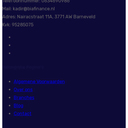
Telefoonnummer: 0634690986
Mail: kadir@biafinance.nl
Adres: Nairacstraat 11A, 3771 AW Barneveld
Kvk: 95285075
Belangrijke Pagina’s
Algemene Voorwaarden
Over ons
Branches
Blog
Contact