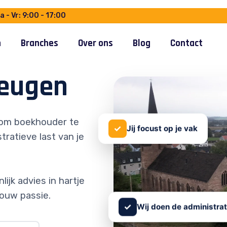
 - Vr: 9:00 - 17:00
n
Branches
Over ons
Blog
Contact
eugen
om boekhouder te
✓
Jij focust op je vak
tratieve last van je
ijk advies in hartje
ouw passie.
✓
Wij doen de administrat