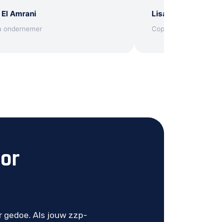
 El Amrani
Lisa Janssen
a ondernemer
Copywriter
oor
r gedoe. Als jouw zzp-