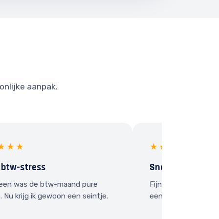
onlijke aanpak.
★★★
★★★★★
 btw-stress
Snel contact
een was de btw-maand pure
Fijn dat ik gewoon e
. Nu krijg ik gewoon een seintje.
een vraag heb.