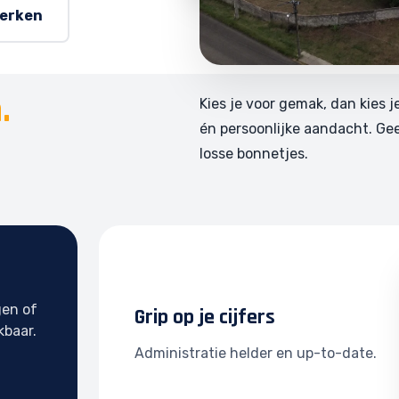
werken
.
Kies je voor gemak, dan kies j
én persoonlijke aandacht. Ge
losse bonnetjes.
gen of
Grip op je cijfers
kbaar.
Administratie helder en up-to-date.