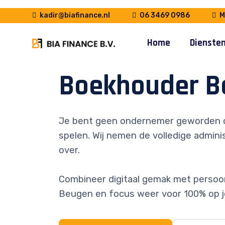
kadir@biafinance.nl
06 3469 0986
Ma
Home
Dienste
Boekhouder B
Je bent geen ondernemer geworden 
spelen. Wij nemen de volledige adminis
over.
Combineer digitaal gemak met persoonl
Beugen en focus weer voor 100% op j