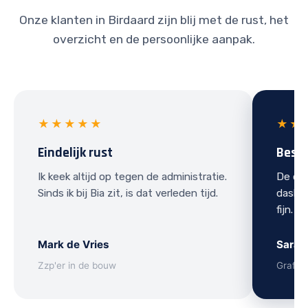
Onze klanten in Birdaard zijn blij met de rust, het
overzicht en de persoonlijke aanpak.
★★★★★
★★
Eindelijk rust
Best
Ik keek altijd op tegen de administratie.
De ove
Sinds ik bij Bia zit, is dat verleden tijd.
dashbo
fijn.
Mark de Vries
Sarah
Zzp'er in de bouw
Grafis