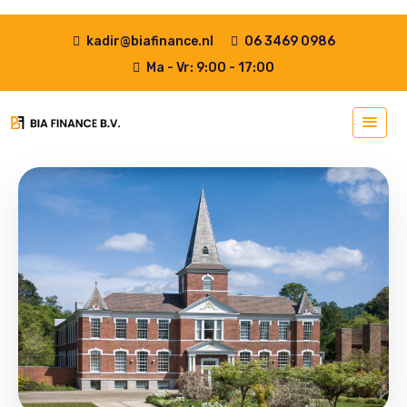
kadir@biafinance.nl
06 3469 0986
Ma - Vr: 9:00 - 17:00