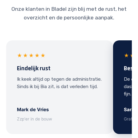
Onze klanten in Bladel zijn blij met de rust, het
overzicht en de persoonlijke aanpak.
★★★★★
★★
Eindelijk rust
Best
Ik keek altijd op tegen de administratie.
De ove
Sinds ik bij Bia zit, is dat verleden tijd.
dashbo
fijn.
Mark de Vries
Sarah
Zzp'er in de bouw
Grafis