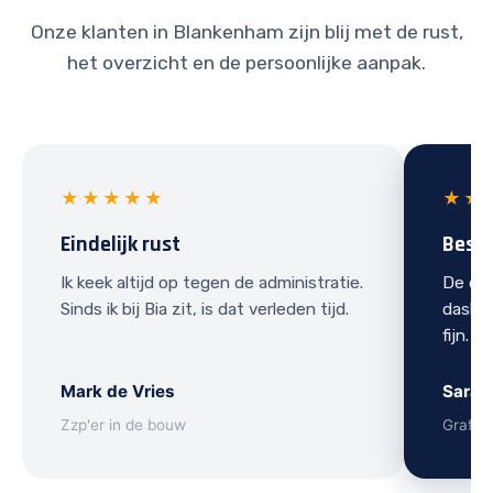
Onze klanten in Blankenham zijn blij met de rust,
het overzicht en de persoonlijke aanpak.
★★★★★
★★
Eindelijk rust
Best
Ik keek altijd op tegen de administratie.
De ove
Sinds ik bij Bia zit, is dat verleden tijd.
dashbo
fijn.
Mark de Vries
Sarah
Zzp'er in de bouw
Grafis