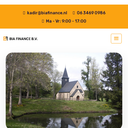
kadir@biafinance.nl
06 3469 0986
Ma - Vr: 9:00 - 17:00