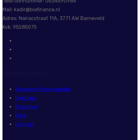
Telefoonnummer: 0634690986
Mail: kadir@biafinance.nl
Adres: Nairacstraat 11A, 3771 AW Barneveld
Kvk: 95285075
Belangrijke Pagina’s
Algemene Voorwaarden
Over ons
Branches
Blog
Contact