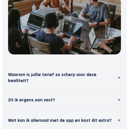
Waarom is jullie tarief zo scherp voor deze
+
kwaliteit?
Wij geloven in slimme software. Door repetitief
+
Zit ik ergens aan vast?
werk te automatiseren, besparen we tijd. Die tijd
steken we in persoonlijk contact met jou. Zo krijg
Nee, wij houden van vrijheid. Je kunt je
je topkwaliteit en modern inzicht, zonder de
+
Wat kan ik allemaal met de app en kost dit extra?
abonnement maandelijks opzeggen. Het stopt dan
hoofdprijs van een traditioneel kantoor.