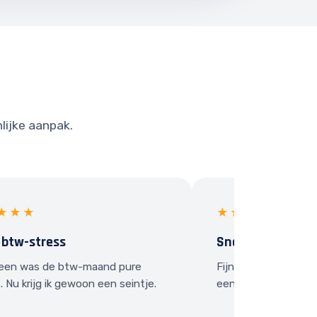
nlijke aanpak.
★★★
★★★★★
 btw-stress
Snel contact
een was de btw-maand pure
Fijn dat ik gewoon e
. Nu krijg ik gewoon een seintje.
een vraag heb.