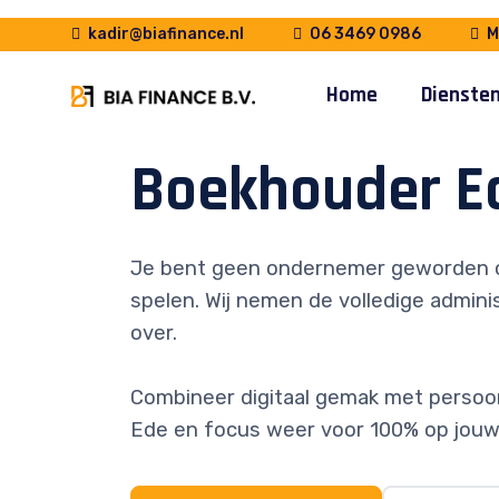
kadir@biafinance.nl
06 3469 0986
Ma
Home
Dienste
Boekhouder E
Je bent geen ondernemer geworden 
spelen. Wij nemen de volledige adminis
over.
Combineer digitaal gemak met persoonl
Ede en focus weer voor 100% op jouw