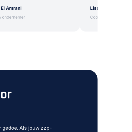
 El Amrani
Lisa Janssen
a ondernemer
Copywriter
oor
r gedoe. Als jouw zzp-