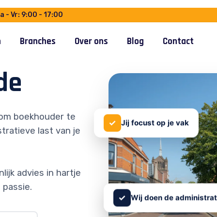
 - Vr: 9:00 - 17:00
n
Branches
Over ons
Blog
Contact
de
om boekhouder te
✓
Jij focust op je vak
tratieve last van je
ijk advies in hartje
 passie.
✓
Wij doen de administrat