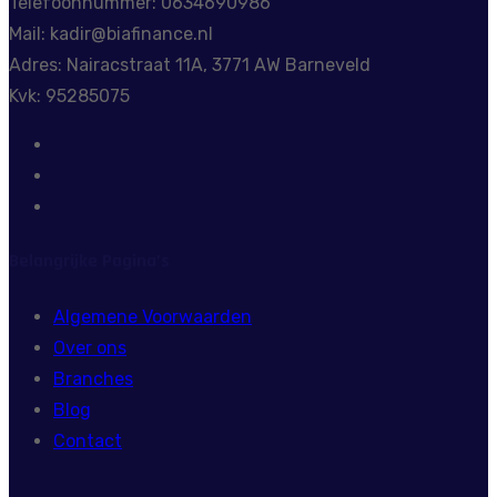
Telefoonnummer: 0634690986
Mail: kadir@biafinance.nl
Adres: Nairacstraat 11A, 3771 AW Barneveld
Kvk: 95285075
Belangrijke Pagina’s
Algemene Voorwaarden
Over ons
Branches
Blog
Contact