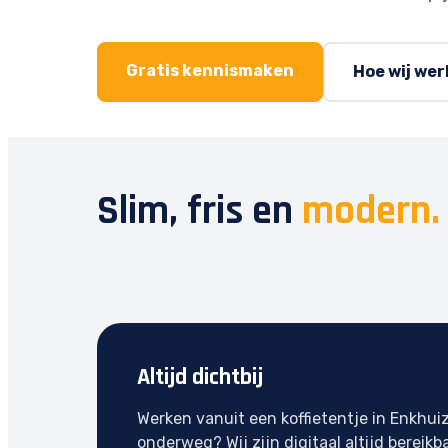
Gratis kennismaken
Hoe wij we
Slim, fris en
modern.
Altijd dichtbij
Werken vanuit een koffietentje in Enkhui
onderweg? Wij zijn digitaal altijd bereikba