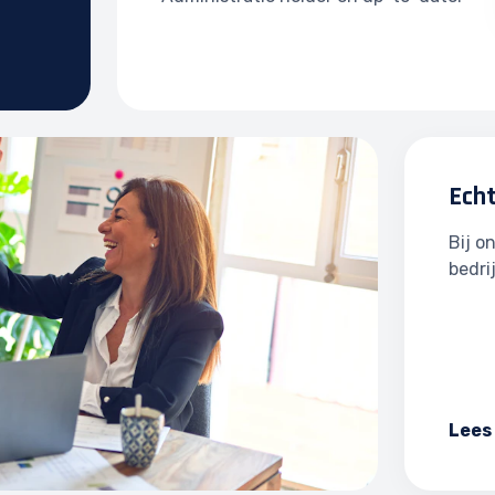
Ech
Bij o
bedri
Lees