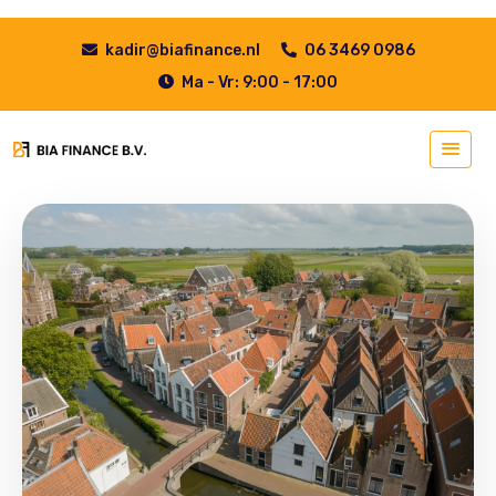
kadir@biafinance.nl
06 3469 0986
Ma - Vr: 9:00 - 17:00