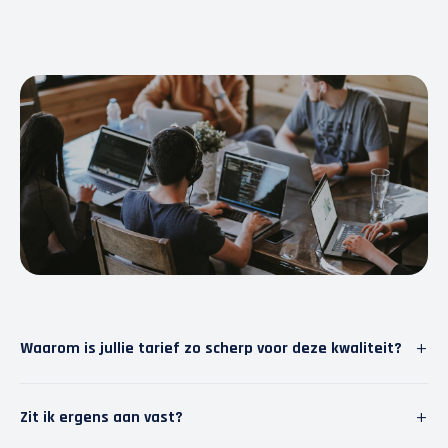
+
Waarom is jullie tarief zo scherp voor deze kwaliteit?
Wij geloven in slimme software. Door repetitief werk
+
Zit ik ergens aan vast?
te automatiseren, besparen we tijd. Die tijd steken we