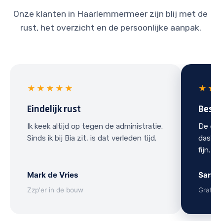
Onze klanten in Haarlemmermeer zijn blij met de
rust, het overzicht en de persoonlijke aanpak.
★★★★★
★★
Eindelijk rust
Best
Ik keek altijd op tegen de administratie.
De ove
Sinds ik bij Bia zit, is dat verleden tijd.
dashbo
fijn.
Mark de Vries
Sarah
Zzp'er in de bouw
Grafis