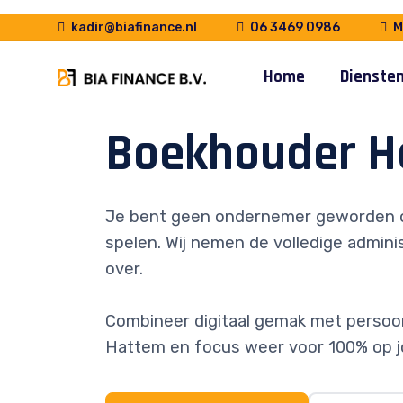
kadir@biafinance.nl
06 3469 0986
Ma
Home
Dienste
Boekhouder H
Je bent geen ondernemer geworden 
spelen. Wij nemen de volledige adminis
over.
Combineer digitaal gemak met persoonl
Hattem en focus weer voor 100% op j