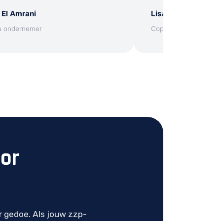
 El Amrani
Lisa Janssen
a ondernemer
Copywriter
oor
r gedoe. Als jouw zzp-