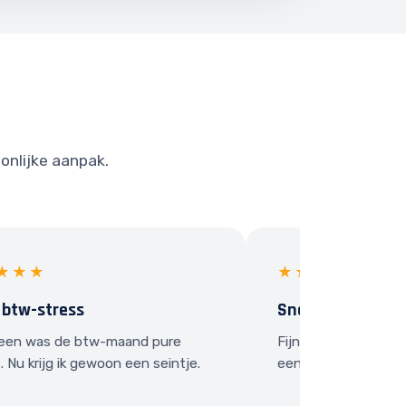
onlijke aanpak.
★★★
★★★★★
 btw-stress
Snel contact
een was de btw-maand pure
Fijn dat ik gewoon e
. Nu krijg ik gewoon een seintje.
een vraag heb.