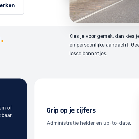
werken
.
Kies je voor gemak, dan kies j
én persoonlijke aandacht. Ge
losse bonnetjes.
tem of
Grip op je cijfers
kbaar.
Administratie helder en up-to-date.