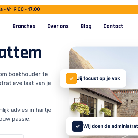
 - Vr: 9:00 - 17:00
n
Branches
Over ons
Blog
Contact
attem
om boekhouder te
✓
Jij focust op je vak
tratieve last van je
ijk advies in hartje
ouw passie.
✓
Wij doen de administrat