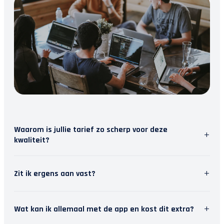
Waarom is jullie tarief zo scherp voor deze
+
kwaliteit?
Wij geloven in slimme software. Door repetitief
+
Zit ik ergens aan vast?
werk te automatiseren, besparen we tijd. Die tijd
steken we in persoonlijk contact met jou. Zo krijg
Nee, wij houden van vrijheid. Je kunt je
je topkwaliteit en modern inzicht, zonder de
+
Wat kan ik allemaal met de app en kost dit extra?
abonnement maandelijks opzeggen. Het stopt dan
hoofdprijs van een traditioneel kantoor.