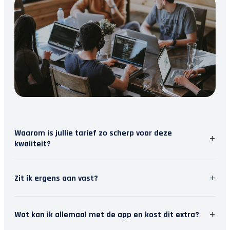
Waarom is jullie tarief zo scherp voor deze
+
kwaliteit?
Wij geloven in slimme software. Door repetitief
+
Zit ik ergens aan vast?
werk te automatiseren, besparen we tijd. Die tijd
steken we in persoonlijk contact met jou. Zo krijg
Nee, wij houden van vrijheid. Je kunt je
je topkwaliteit en modern inzicht, zonder de
+
Wat kan ik allemaal met de app en kost dit extra?
abonnement maandelijks opzeggen. Het stopt dan
hoofdprijs van een traditioneel kantoor.