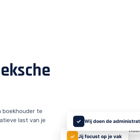
eksche
 boekhouder te
atieve last van je
✓
Wij doen de administrat
✓
Jij focust op je vak