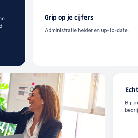
Grip op je cijfers
he
jd
Administratie helder en up-to-date.
Ech
Bij o
bedri