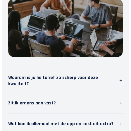
Waarom is jullie tarief zo scherp voor deze
+
kwaliteit?
Wij geloven in slimme software. Door repetitief
+
Zit ik ergens aan vast?
werk te automatiseren, besparen we tijd. Die tijd
steken we in persoonlijk contact met jou. Zo krijg
Nee, wij houden van vrijheid. Je kunt je
je topkwaliteit en modern inzicht, zonder de
+
Wat kan ik allemaal met de app en kost dit extra?
abonnement maandelijks opzeggen. Het stopt dan
hoofdprijs van een traditioneel kantoor.