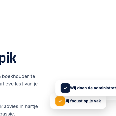
pik
 boekhouder te
atieve last van je
✓
Wij doen de administrat
✓
Jij focust op je vak
 advies in hartje
passie.