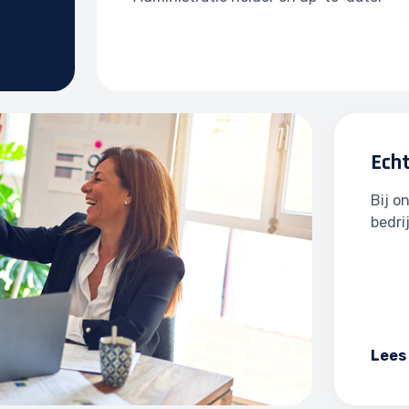
Ech
Bij o
bedri
Lees