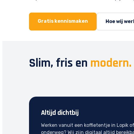
Gratis kennismaken
Hoe wij we
Slim, fris en
modern.
Altijd dichtbij
Werken vanuit een koffietentje in Lopik o
onderweg? Wij zijn digitaal altijd bereikba