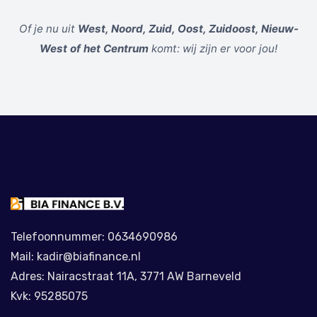
eenmanszaak. Door ons hier volledig op te
Je hebt altijd real-time inzicht, zonder verborgen
specialiseren, kennen we alle fiscale regels en
Of je nu uit
West, Noord, Zuid, Oost, Zuidoost, Nieuw-
kosten.
voordelen voor deze groep als geen ander.
West of het Centrum
komt: wij zijn er voor jou!
Telefoonnummer: 0634690986
Mail: kadir@biafinance.nl
Adres: Nairacstraat 11A, 3771 AW Barneveld
Kvk: 95285075