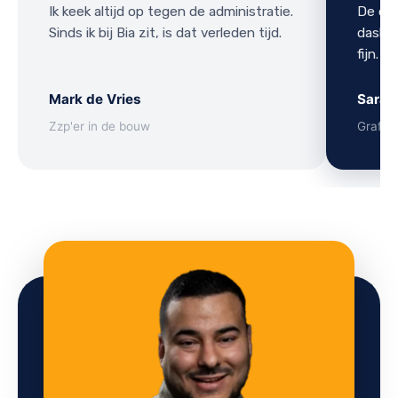
Ik keek altijd op tegen de administratie.
De ove
Sinds ik bij Bia zit, is dat verleden tijd.
dashbo
fijn.
Mark de Vries
Sarah
Zzp'er in de bouw
Grafis