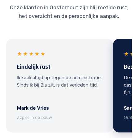
Onze klanten in Oosterhout zijn blij met de rust,
het overzicht en de persoonlijke aanpak.
★★★★★
★★
Eindelijk rust
Best
Ik keek altijd op tegen de administratie.
De ove
Sinds ik bij Bia zit, is dat verleden tijd.
dashbo
fijn.
Mark de Vries
Sarah
Zzp'er in de bouw
Grafis