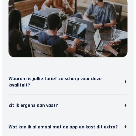
Waarom is jullie tarief zo scherp voor deze
+
kwaliteit?
Wij geloven in slimme software. Door repetitief
+
Zit ik ergens aan vast?
werk te automatiseren, besparen we tijd. Die tijd
steken we in persoonlijk contact met jou. Zo krijg
Nee, wij houden van vrijheid. Je kunt je
je topkwaliteit en modern inzicht, zonder de
+
Wat kan ik allemaal met de app en kost dit extra?
abonnement maandelijks opzeggen. Het stopt dan
hoofdprijs van een traditioneel kantoor.