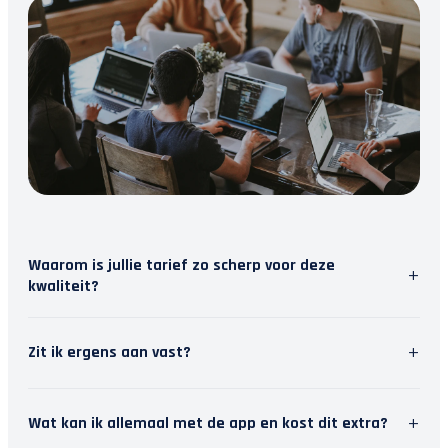
Waarom is jullie tarief zo scherp voor deze
+
kwaliteit?
Wij geloven in slimme software. Door repetitief
+
Zit ik ergens aan vast?
werk te automatiseren, besparen we tijd. Die tijd
steken we in persoonlijk contact met jou. Zo krijg
Nee, wij houden van vrijheid. Je kunt je
je topkwaliteit en modern inzicht, zonder de
+
Wat kan ik allemaal met de app en kost dit extra?
abonnement maandelijks opzeggen. Het stopt dan
hoofdprijs van een traditioneel kantoor.