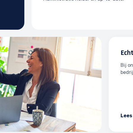
Ech
Bij o
bedri
Lees