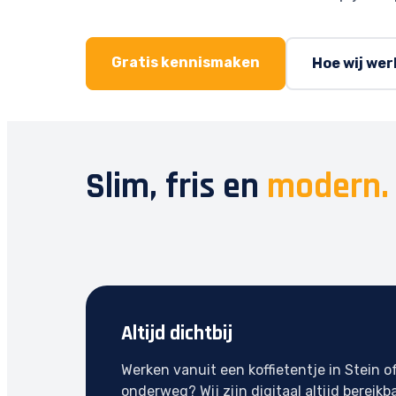
Gratis kennismaken
Hoe wij we
Slim, fris en
modern.
Altijd dichtbij
Werken vanuit een koffietentje in Stein o
onderweg? Wij zijn digitaal altijd bereikba