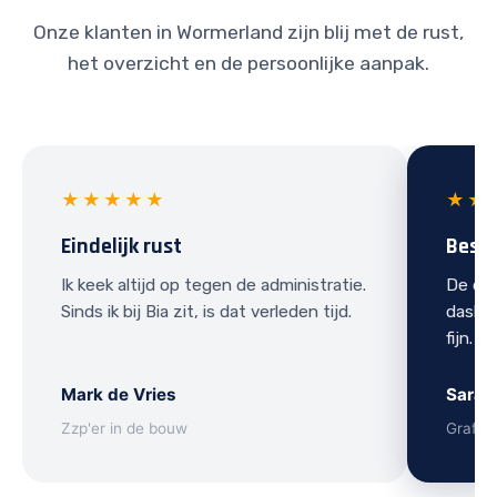
Onze klanten in Wormerland zijn blij met de rust,
het overzicht en de persoonlijke aanpak.
★★★★★
★★
Eindelijk rust
Best
Ik keek altijd op tegen de administratie.
De ove
Sinds ik bij Bia zit, is dat verleden tijd.
dashbo
fijn.
Mark de Vries
Sarah
Zzp'er in de bouw
Grafis