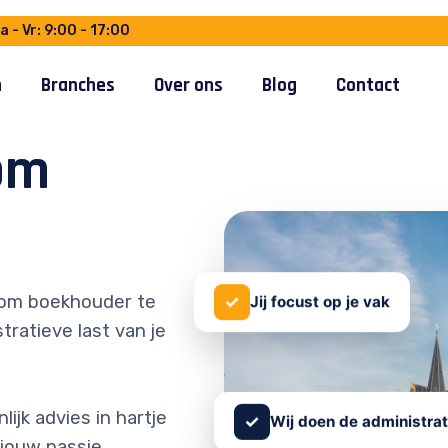
 - Vr: 9:00 - 17:00
n
Branches
Over ons
Blog
Contact
om
✓
om boekhouder te
Jij focust op je vak
tratieve last van je
ijk advies in hartje
✓
Wij doen de administrat
jouw passie.