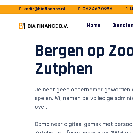
kadir@biafinance.nl
06 3469 0986
Ma
Home
Dienste
Bergen op Zo
Zutphen
Je bent geen ondernemer geworden 
spelen. Wij nemen de volledige adminis
over.
Combineer digitaal gemak met persoonl
Zutphen en focus weer voor 100% op 