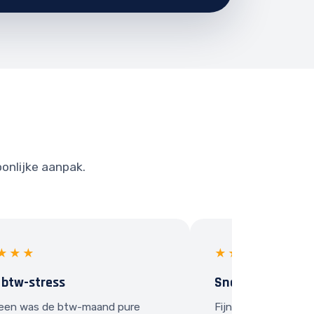
oonlijke aanpak.
★★★
★★★★★
 btw-stress
Snel contact
een was de btw-maand pure
Fijn dat ik gewoon e