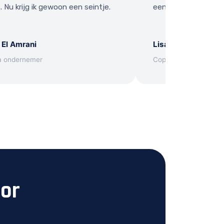
. Nu krijg ik gewoon een seintje.
een vraag heb.
 El Amrani
Lisa Janssen
a ondernemer
Copywriter
oor