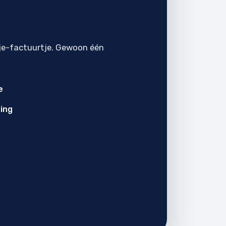
je-factuurtje. Gewoon één
e
ing