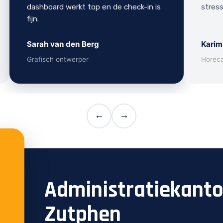
dashboard werkt top en de check-in is
stress
fijn.
Sarah van den Berg
Karim
Grafisch ontwerper
Horec
←
→
Administratiekant
Zutphen