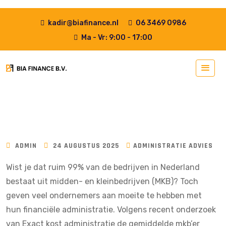
kadir@biafinance.nl
06 3469 0986
Ma - Vr: 9:00 - 17:00
ADMIN
24 AUGUSTUS 2025
ADMINISTRATIE ADVIES
Wist je dat ruim
99% van de bedrijven in Nederland
bestaat uit midden- en kleinbedrijven (MKB)
? Toch
geven veel ondernemers aan moeite te hebben met
hun financiële administratie. Volgens recent onderzoek
van Exact kost administratie de gemiddelde mkb’er