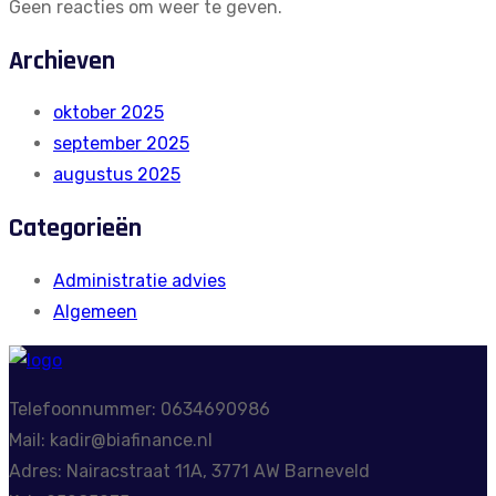
Geen reacties om weer te geven.
Archieven
oktober 2025
september 2025
augustus 2025
Categorieën
Administratie advies
Algemeen
Telefoonnummer: 0634690986
Mail: kadir@biafinance.nl
Adres: Nairacstraat 11A, 3771 AW Barneveld