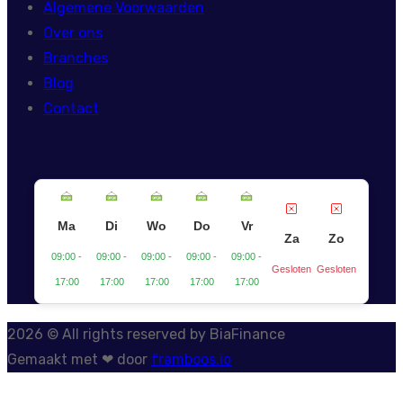
Algemene Voorwaarden
Over ons
Branches
Blog
Contact
Ma
Di
Wo
Do
Vr
Za
Zo
09:00 -
09:00 -
09:00 -
09:00 -
09:00 -
Gesloten
Gesloten
17:00
17:00
17:00
17:00
17:00
2026 © All rights reserved by BiaFinance
Gemaakt met ❤ door
framboos.io