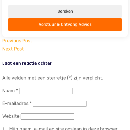
Bereken
Verstuur & Ontvang Advies
Bericht
Previous Post
navigatie
Next Post
Laat een reactie achter
Alle velden met een sterretje (*) zijn verplicht.
Naam
*
E-mailadres
*
Website
Mijn naam, e-mail en site opslaan in deze browser