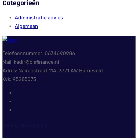
Categorieën
Administratie advies
Algemeen
Telefoonnummer: 0634690986
Mail: kadir@biafinance.nl
Adres: Nairacstraat 11A, 3771 AW Barneveld
Kvk: 95285075
Belangrijke Pagina’s