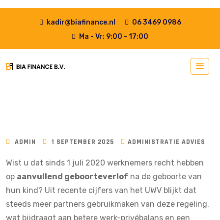
kadir@biafinance.nl
06 3469 0986
Ma - Vr: 9:00 - 17:00
ADMIN
1 SEPTEMBER 2025
ADMINISTRATIE ADVIES
Wist u dat sinds
1 juli 2020
werknemers recht hebben
op
aanvullend geboorteverlof
na de geboorte van
hun kind? Uit recente cijfers van het
UWV
blijkt dat
steeds meer partners gebruikmaken van deze regeling,
wat bijdraagt aan betere werk-privébalans en een