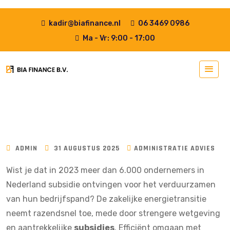
kadir@biafinance.nl
06 3469 0986
Ma - Vr: 9:00 - 17:00
ADMIN
31 AUGUSTUS 2025
ADMINISTRATIE ADVIES
Wist je dat in 2023 meer dan
6.000 ondernemers
in
Nederland subsidie ontvingen voor het verduurzamen
van hun bedrijfspand? De zakelijke energietransitie
neemt razendsnel toe, mede door strengere wetgeving
en aantrekkelijke
subsidies
. Efficiënt omgaan met